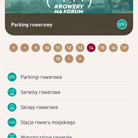
Parking rowerowy
9
10
11
12
13
14
15
16
17
18
Parkingi rowerowe
Serwisy rowerowe
Sklepy rowerowe
Stacje roweru miejskiego
Wypożyczalnie rowerów