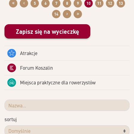
5
6
7
8
9
10
11
12
13
14
Zapisz się na wycieczkę
Atrakcje
Forum Koszalin
Miejsca praktyczne dla rowerzystów
sortuj