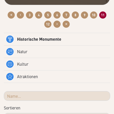
3
4
5
6
7
8
9
10
11
12
Historische Monumente
Natur
Kultur
Atraktionen
Sortieren