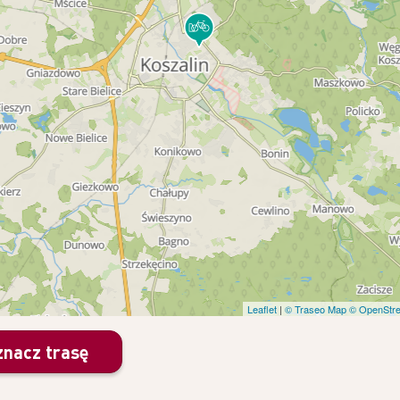
Leaflet
|
© Traseo Map
© OpenStre
nacz trasę