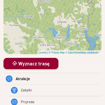
Leaflet
|
© Traseo Map
© OpenStreetMap contributors
Wyznacz trasę
Atrakcje
Zabytki
Przyroda