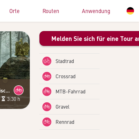
Orte
Routen
Anwendung
Melden Sie sich für eine Tour a
Stadtrad
Crossrad
Weg des Fischgreifs
MTB-Fahrrad
m
3:30 h
Gravel
Rennrad