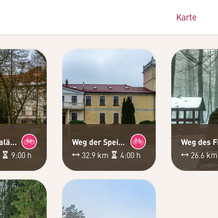
Karte
Weg der Paläste
Weg der Speichergebäude
m
9:00 h
32.9 km
4:00 h
26.6 k