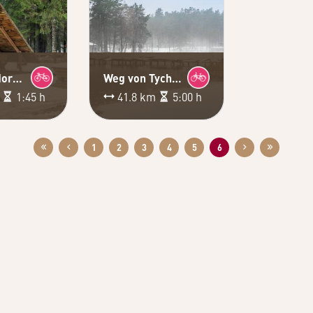
Weg des Moränenpasses
Weg von Tychowo
m
1:45 h
41.8 km
5:00 h
1
2
3
4
5
6